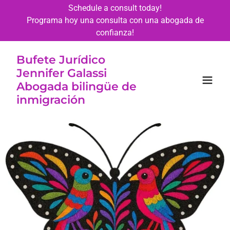
Schedule a consult today!
Programa hoy una consulta con una abogada de
confianza!
Bufete Jurídico
Jennifer Galassi
Abogada bilingüe de
inmigración